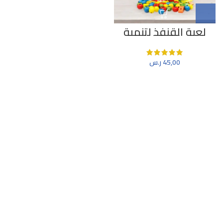
لعبة القنفذ لتنمية
تركيز الطفل
45,00
ر.س