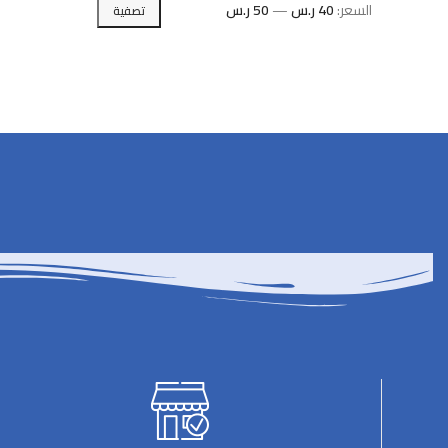
السعر:
40 ر.س
—
50 ر.س
تصفية