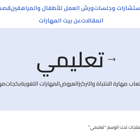
ستشارات وجلسات
ورش العمل للأطفال والمراهقين
قصص 
المقالات
عن بيت المهارات
تعليمي
لعاب مهارة الانتباة والتركيز
العروض
المهارات اللغوية
بكجات
مها
نتجات تحت الوسم “تعليمي”