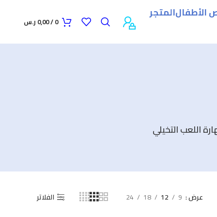
الأطفال
المتجر
0
/
0,00
ر.س
رة اللعب التخيلي
عرض
9
12
18
24
الفلاتر