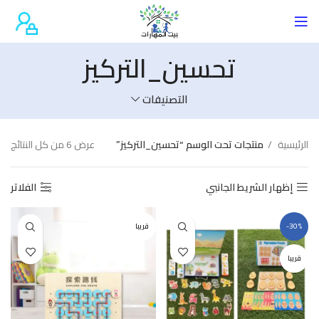
تحسين_التركيز
التصنيفات
الرئيسية
منتجات تحت الوسم “تحسين_التركيز”
عرض ⁦6⁩ من كل النتائج
إظهار الشريط الجانبي
الفلاتر
-30%
قريبا
قريبا